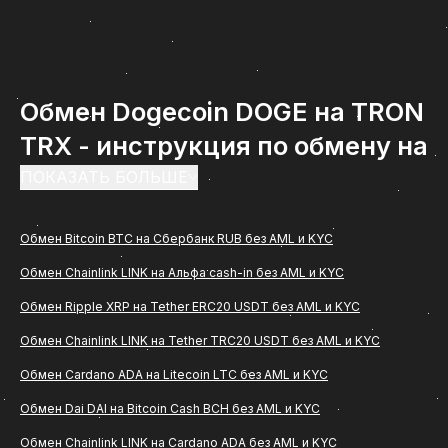
Обмен Dogecoin DOGE на TRON
TRX - инструкция по обмену на
ComCash
ПОКАЗАТЬ БОЛЬШЕ
Обмен Dogecoin DOGE на TRON TRX -
Обмен Bitcoin BTC на Сбербанк RUB без AML и KYC
востребованное направление среди
Обмен Chainlink LINK на Альфа cash-in без AML и KYC
пользователей, которым важно быстро и удобно
перевести цифровые активы в рубли с
Обмен Ripple XRP на Tether ERC20 USDT без AML и KYC
зачислением на банковскую карту. Если вам
Обмен Chainlink LINK на Tether TRC20 USDT без AML и KYC
нужна понятная инструкция, как проходит обмен
Обмен Cardano ADA на Litecoin LTC без AML и KYC
(Dogecoin DOGE) на TRON TRX через сервис
Обмен Dai DAI на Bitcoin Cash BCH без AML и KYC
ComCash, ниже вы найдете подробное описание
Обмен Chainlink LINK на Cardano ADA без AML и KYC
всех этапов, особенностей оформления заявки и