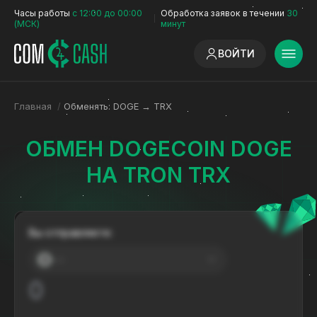
Часы работы
с 12:00 до 00:00
Обработка заявок в течении
30
(МСК)
минут
ВОЙТИ
Главная
/
Обменять: DOGE → TRX
ОБМЕН DOGECOIN DOGE
НА TRON TRX
Вы отправляете:
---