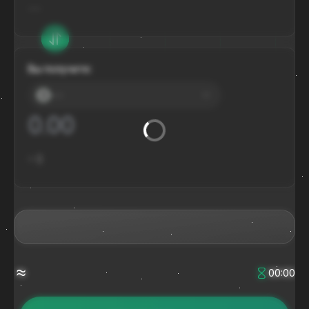
---
Вы получите:
---
≈
$
≈
00:00