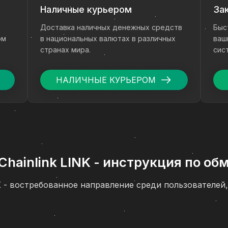
Наличные курьером
За
Доставка наличных денежных средств
Быс
ом
в национальных валютах в различных
ваш
странах мира.
сис
ден
НАЛИЧНЫЕ КУРЬЕРОМ
Chainlink LINK - инструкция по о
NK - востребованное направление среди пользователе
и с зачислением на банковскую карту. Если вам нужн
hainlink LINK через сервис ComCash, ниже вы найдете
и основных рекомендаций по безопасности.