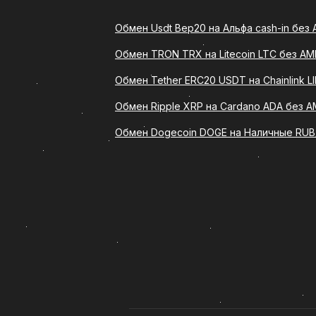
Обмен Usdt Bep20 на Альфа cash-in без 
Что такое обмен Usdt Bep20
Обмен TRON TRX на Litecoin LTC без AM
Обмен USDTBEP20 на Chainlink LIN
Bep20) на указанный сервисом кр
Обмен Tether ERC20 USDT на Chainlink L
Такой формат подходит тем, кто 
Обмен Ripple XRP на Cardano ADA без A
действий.
Обмен Dogecoin DOGE на Наличные RUB
Сервис ComCash предлагает удоб
обмена. Благодаря этому обмен Us
криптовалюты, так и для новичков
Преимущества обмена USD
Выбирая обмен Usdt Bep20 на кар
удобная форма подачи заявки;
понятный порядок действий;