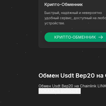
Крипто-Обменник
Быстрый, надёжный и невероятно
удобный сервис, доступный на люб
устройстве.
КРИПТО-ОБМЕННИК
Обмен Usdt Bep20 на 
Обмен Usdt Bep20 на Chainlink LI
ПОКАЗАТЬ БОЛЬШЕ
перевести цифровые активы в рубл
проходит обмен (Usdt Bep20) на C
особенностей оформления заявки 