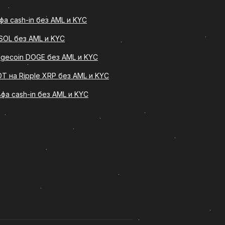
а cash-in без AML и KYC
 SOL без AML и KYC
ит определенное количество (Usdt
в рублях на банковскую карту.
ogecoin DOGE без AML и KYC
тва без сложных технических
T на Ripple XRP без AML и KYC
ьфа cash-in без AML и KYC
ельную процедуру оформления
 для опытных пользователей
на несколько важных преимуществ: