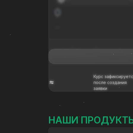
---
Курс зафиксирует
≈
после создания
заявки
НАШИ ПРОДУКТ