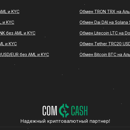
AML и KYC
Обмен TRON TRX на Альф
 на Chainlink LINK
L и KYC
Обмен Dai DAI на Solana
K - это операция, при которой пользователь перевод
иптовалютный адрес и получает эквивалентную сумму 
INK без AML и KYC
Обмен Litecoin LTC на D
хочет конвертировать криптовалюту в фиатные средс
ML и KYC
Обмен Tether TRC20 USD
/USD/EUR без AML и KYC
Обмен Bitcoin BTC на Ал
ный интерфейс, понятную форму заявки и последоват
dt Bep20 на Chainlink LINK становится доступным как
.
TBEP20 на LINK через ComCash
ту через ComCash, пользователи обращают внимание 
Надежный криптовалютный партнер!