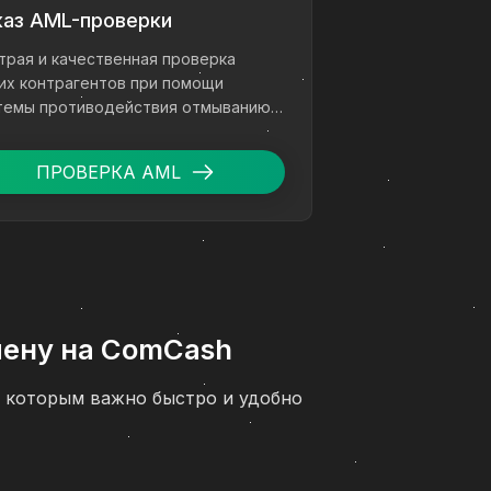
каз AML-проверки
трая и качественная проверка
их контрагентов при помощи
темы противодействия отмыванию
ег.
ПРОВЕРКА AML
бмену на ComCash
й, которым важно быстро и удобно
а понятная инструкция, как
 подробное описание всех этапов,