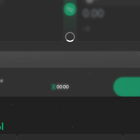
≈
$
ся
00:00
Ы