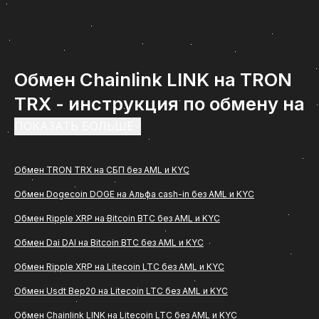
Обмен Chainlink LINK на TRON
TRX - инструкция по обмену на
ComCash
ПОКАЗАТЬ БОЛЬШЕ
Обмен Chainlink LINK на TRON TRX -
Обмен TRON TRX на СБП без AML и KYC
востребованное направление среди
Обмен Dogecoin DOGE на Альфа cash-in без AML и KYC
пользователей, которым важно быстро и удобно
перевести цифровые активы в рубли с
Обмен Ripple XRP на Bitcoin BTC без AML и KYC
зачислением на банковскую карту. Если вам
Обмен Dai DAI на Bitcoin BTC без AML и KYC
нужна понятная инструкция, как проходит обмен
Обмен Ripple XRP на Litecoin LTC без AML и KYC
(Chainlink LINK) на TRON TRX через сервис
Обмен Usdt Bep20 на Litecoin LTC без AML и KYC
ComCash, ниже вы найдете подробное описание
Обмен Chainlink LINK на Litecoin LTC без AML и KYC
всех этапов, особенностей оформления заявки и