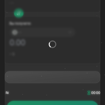
---
Вы получите:
---
≈
$
≈
00:00