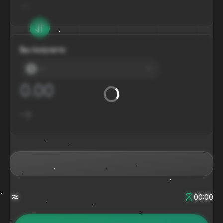
---
Вы получите:
---
≈
$
≈
00:00