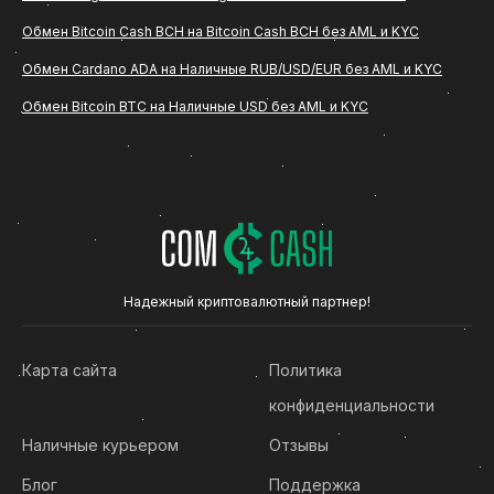
сервис ComCash, ниже вы найдете подробное
Обмен Bitcoin Cash BCH на Bitcoin Cash BCH без AML и KYC
описание всех этапов, особенностей
оформления заявки и основных рекомендаций по
Обмен Cardano ADA на Наличные RUB/USD/EUR без AML и KYC
безопасности.
Обмен Bitcoin BTC на Наличные USD без AML и KYC
Что такое обмен Bitcoin Cash BCH на
Tether TRC20 USDT
Обмен BCH на Tether TRC20 USDT - это
операция, при которой пользователь переводит
определенное количество (Bitcoin Cash BCH) на
Надежный криптовалютный партнер!
указанный сервисом криптовалютный адрес и
получает эквивалентную сумму в рублях на
Карта сайта
Политика
банковскую карту. Такой формат подходит тем,
конфиденциальности
кто хочет конвертировать криптовалюту в
фиатные средства без сложных технических
Наличные курьером
Отзывы
действий.
Блог
Поддержка