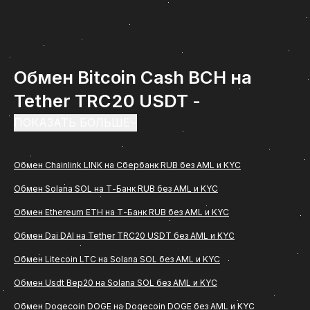
Обмен Bitcoin Cash BCH на
Tether TRC20 USDT -
инструкция по обмену на
ПОКАЗАТЬ БОЛЬШЕ
ComCash
Обмен Chainlink LINK на Сбербанк RUB без AML и KYC
Обмен Bitcoin Cash BCH на Tether TRC20 USDT -
Обмен Solana SOL на Т-Банк RUB без AML и KYC
востребованное направление среди
Обмен Ethereum ETH на Т-Банк RUB без AML и KYC
пользователей, которым важно быстро и удобно
перевести цифровые активы в рубли с
Обмен Dai DAI на Tether TRC20 USDT без AML и KYC
зачислением на банковскую карту. Если вам
Обмен Litecoin LTC на Solana SOL без AML и KYC
нужна понятная инструкция, как проходит обмен
Обмен Usdt Bep20 на Solana SOL без AML и KYC
(Bitcoin Cash BCH) на Tether TRC20 USDT через
Обмен Dogecoin DOGE на Dogecoin DOGE без AML и KYC