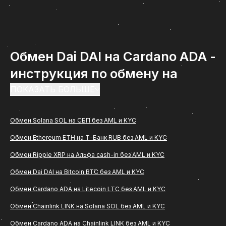
Обмен Dai DAI на Cardano ADA -
инструкция по обмену на
ComCash
ПОКАЗАТЬ БОЛЬШЕ
Обмен Dai DAI на Cardano ADA - востребованное
Обмен Solana SOL на СБП без AML и KYC
направление среди пользователей, которым
Обмен Ethereum ETH на Т-Банк RUB без AML и KYC
важно быстро и удобно перевести цифровые
активы в рубли с зачислением на банковскую
Обмен Ripple XRP на Альфа cash-in без AML и KYC
карту. Если вам нужна понятная инструкция, как
Обмен Dai DAI на Bitcoin BTC без AML и KYC
проходит обмен (Dai DAI) на Cardano ADA через
Обмен Cardano ADA на Litecoin LTC без AML и KYC
сервис ComCash, ниже вы найдете подробное
Обмен Chainlink LINK на Solana SOL без AML и KYC
описание всех этапов, особенностей
Обмен Cardano ADA на Chainlink LINK без AML и KYC
оформления заявки и основных рекомендаций по