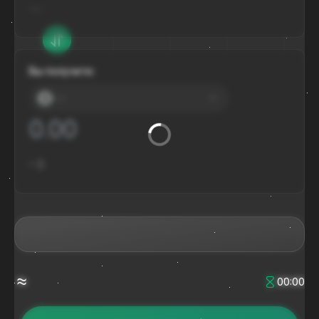
---
Вы получите:
---
≈
$
≈
00:00