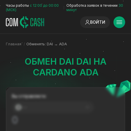
Часы работы
с 12:00 до 00:00
Обработка заявок в течении
30
(МСК)
минут
ВОЙТИ
Главная
/
Обменять: DAI → ADA
ОБМЕН DAI DAI НА
CARDANO ADA
Вы отправляете:
---