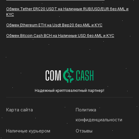
безопасности.
Обмен Tether ERC20 USDT на Наличные RUB/USD/EUR без AML и
KYC
Что такое обмен Dai DAI на Cardano
Обмен Ethereum ETH на Usdt Bep20 без AML и KYC
ADA
Обмен Bitcoin Cash BCH на Наличные USD без AML и KYC
Обмен DAI на Cardano ADA - это операция, при
которой пользователь переводит определенное
количество (Dai DAI) на указанный сервисом
криптовалютный адрес и получает
эквивалентную сумму в рублях на банковскую
карту. Такой формат подходит тем, кто хочет
Надежный криптовалютный партнер!
конвертировать криптовалюту в фиатные
средства без сложных технических действий.
Карта сайта
Политика
Сервис ComCash предлагает удобный интерфейс,
конфиденциальности
понятную форму заявки и последовательную
Наличные курьером
Отзывы
процедуру оформления обмена. Благодаря этому