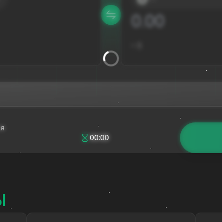
≈
$
ся
00:00
Ы