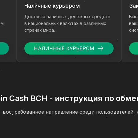
Наличные курьером
За
Доставка наличных денежных средств
Быс
ом
в национальных валютах в различных
ваш
странах мира.
сис
ден
НАЛИЧНЫЕ КУРЬЕРОМ
coin Cash BCH - инструкция по обм
H - востребованное направление среди пользователей
и с зачислением на банковскую карту. Если вам нужн
oin Cash BCH через сервис ComCash, ниже вы найдете 
и основных рекомендаций по безопасности.