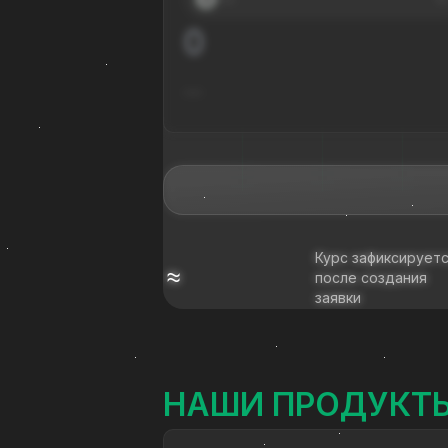
---
Курс зафиксирует
≈
после создания
заявки
НАШИ ПРОДУКТ