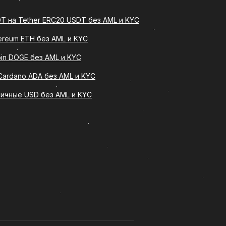
T на Tether ERC20 USDT без AML и KYC
ereum ETH без AML и KYC
еделенное количество (Dai DAI) на
на банковскую карту. Такой
oin DOGE без AML и KYC
з сложных технических действий.
Cardano ADA без AML и KYC
ельную процедуру оформления
личные USD без AML и KYC
для опытных пользователей
есколько важных преимуществ: