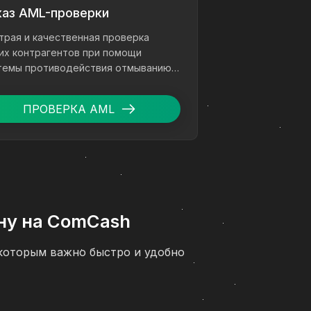
каз AML-проверки
трая и качественная проверка
их контрагентов при помощи
темы противодействия отмыванию
ег.
ПРОВЕРКА AML
ену на ComCash
, которым важно быстро и удобно
а понятная инструкция, как
подробное описание всех этапов,