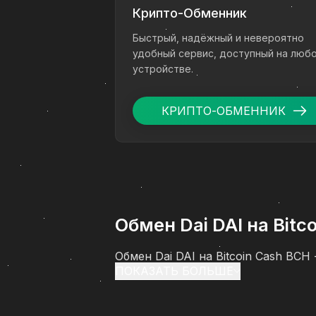
Крипто-Обменник
Быстрый, надёжный и невероятно
удобный сервис, доступный на люб
устройстве.
КРИПТО-ОБМЕННИК
Обмен Dai DAI на Bit
Обмен Dai DAI на Bitcoin Cash BC
ПОКАЗАТЬ БОЛЬШЕ
перевести цифровые активы в рубл
проходит обмен (Dai DAI) на Bitc
особенностей оформления заявки 