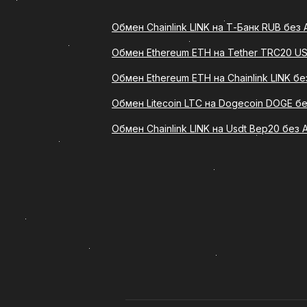
Обмен Chainlink LINK на Т-Банк RUB без
Что такое обмен Dai DAI на
Обмен Ethereum ETH на Tether TRC20 U
Обмен DAI на Bitcoin Cash BCH - 
указанный сервисом криптовалютн
Обмен Ethereum ETH на Chainlink LINK б
формат подходит тем, кто хочет 
Обмен Litecoin LTC на Dogecoin DOGE б
Сервис ComCash предлагает удоб
Обмен Chainlink LINK на Usdt Bep20 без 
обмена. Благодаря этому обмен Da
криптовалюты, так и для новичков
Преимущества обмена DAI
Выбирая обмен Dai DAI на карту 
удобная форма подачи заявки;
понятный порядок действий;
актуальный курс на момент со