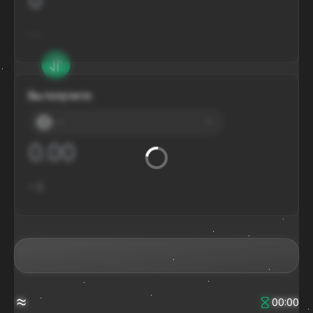
---
Вы получите:
---
≈
$
≈
00:00