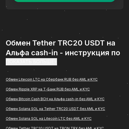
Обмен Tether TRC20 USDT на
Альфа cash-in - инструкция по
обмену на ComCash
ПОКАЗАТЬ БОЛЬШЕ
Обмен Tether TRC20 USDT на Альфа cash-in -
Обмен Litecoin LTC на Сбербанк RUB без AML и KYC
востребованное направление среди
Обмен Ripple XRP на Т-Банк RUB без AML и KYC
пользователей, которым важно быстро и удобно
перевести цифровые активы в рубли с
Обмен Bitcoin Cash BCH на Альфа cash-in без AML и KYC
зачислением на банковскую карту. Если вам
Обмен Solana SOL на Tether TRC20 USDT без AML и KYC
нужна понятная инструкция, как проходит обмен
Обмен Solana SOL на Litecoin LTC без AML и KYC
(Tether TRC20 USDT) на Альфа cash-in через
Обмен Tether TRC20 USDT на TRON TRX без AML и KYC