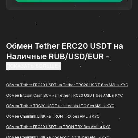
Обмен Tether ERC20 USDT на
Наличные RUB/USD/EUR -
инструкция по обмену на
ПОКАЗАТЬ БОЛЬШЕ
ComCash
Обмен Tether ERC20 USDT на Tether TRC20 USDT без AML и KYC
Обмен Tether ERC20 USDT на Наличные
Обмен Bitcoin Cash BCH на Tether TRC20 USDT без AML и KYC
RUB/USD/EUR - востребованное направление
Обмен Tether TRC20 USDT на Litecoin LTC без AML и KYC
среди пользователей, которым важно быстро и
удобно перевести цифровые активы в рубли с
Обмен Chainlink LINK на TRON TRX без AML и KYC
зачислением на банковскую карту. Если вам
Обмен Tether ERC20 USDT на TRON TRX без AML и KYC
нужна понятная инструкция, как проходит обмен
Обмен Chainlink LINK на Dogecoin DOGE без AML и KYC