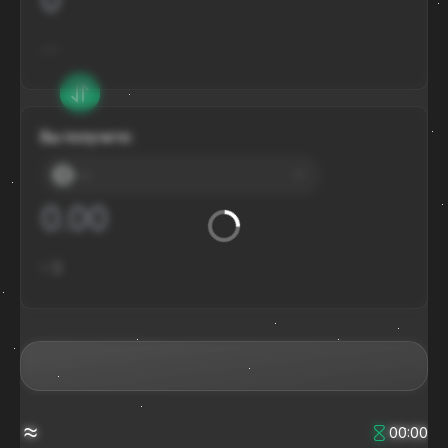
---
Вы получите:
---
≈
$
≈
00:00