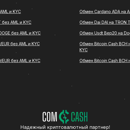
 AML и KYC
Обмен Cardano ADA на Ал
20 на Сбербанк RUB
T без AML и KYC
Обмен Dai DAI на TRON 
 - это операция, при которой пользователь перевод
иптовалютный адрес и получает эквивалентную сумму 
DOGE без AML и KYC
Обмен Usdt Bep20 на Do
хочет конвертировать криптовалюту в фиатные средс
/EUR без AML и KYC
Обмен Bitcoin Cash BCH
KYC
/EUR без AML и KYC
Обмен Bitcoin Cash BCH
ный интерфейс, понятную форму заявки и последоват
sdt Bep20 на Сбербанк RUB становится доступным как
.
DTBEP20 на SBERRUB через ComCash
ту через ComCash, пользователи обращают внимание 
Надежный криптовалютный партнер!