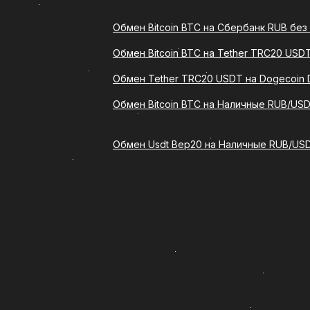
Обмен Bitcoin BTC на Сбербанк RUB без
Что такое обмен Usdt Bep
Обмен Bitcoin BTC на Tether TRC20 USD
Обмен USDTBEP20 на Сбербанк RUB
Bep20) на указанный сервисом кр
Обмен Tether TRC20 USDT на Dogecoin 
Такой формат подходит тем, кто 
Обмен Bitcoin BTC на Наличные RUB/USD
действий.
Обмен Usdt Bep20 на Наличные RUB/USD
Сервис ComCash предлагает удоб
обмена. Благодаря этому обмен U
криптовалюты, так и для новичков
Преимущества обмена US
Выбирая обмен Usdt Bep20 на кар
удобная форма подачи заявки;
понятный порядок действий;