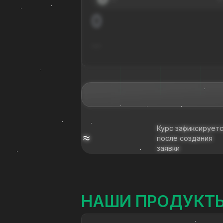
---
Курс зафиксирует
≈
после создания
заявки
НАШИ ПРОДУКТ