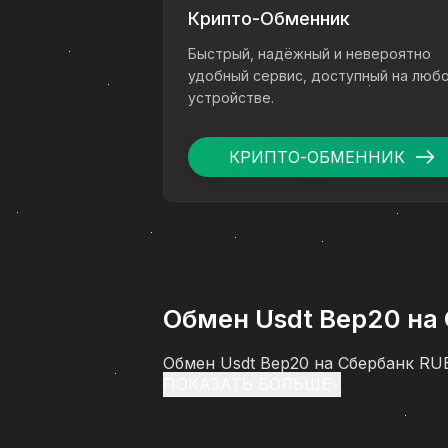
Крипто-Обменник
Быстрый, надёжный и невероятно
удобный сервис, доступный на люб
устройстве.
КРИПТО-ОБМЕННИК
Обмен Usdt Bep20 на
Обмен Usdt Bep20 на Сбербанк RU
ПОКАЗАТЬ БОЛЬШЕ
перевести цифровые активы в рубл
проходит обмен (Usdt Bep20) на 
особенностей оформления заявки 