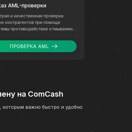
каз AML-проверки
трая и качественная проверка
их контрагентов при помощи
темы противодействия отмыванию
ег.
ПРОВЕРКА AML
мену на ComCash
, которым важно быстро и удобно
а понятная инструкция, как
 подробное описание всех этапов,