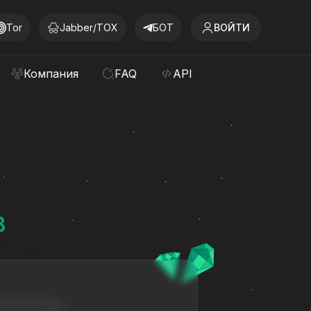
Tor
Jabber/TOX
БОТ
ВОЙТИ
Компания
FAQ
API
B