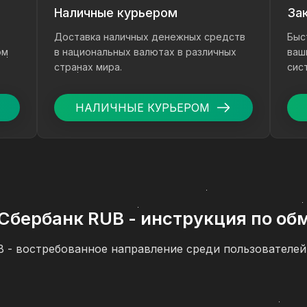
Наличные курьером
За
Доставка наличных денежных средств
Быс
ом
в национальных валютах в различных
ваш
странах мира.
сис
ден
НАЛИЧНЫЕ КУРЬЕРОМ
 Сбербанк RUB - инструкция по об
B - востребованное направление среди пользователей
и с зачислением на банковскую карту. Если вам нужн
Сбербанк RUB через сервис ComCash, ниже вы найдете
и основных рекомендаций по безопасности.