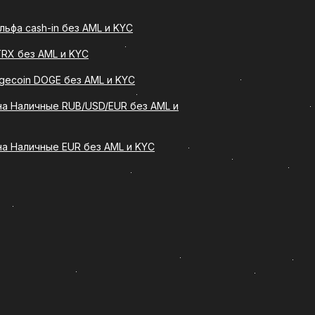
ьфа cash-in без AML и KYC
TRX без AML и KYC
ит определенное количество (Usdt
в рублях на банковскую карту.
gecoin DOGE без AML и KYC
тва без сложных технических
 на Наличные RUB/USD/EUR без AML и
 на Наличные EUR без AML и KYC
ельную процедуру оформления
 для опытных пользователей
на несколько важных преимуществ: