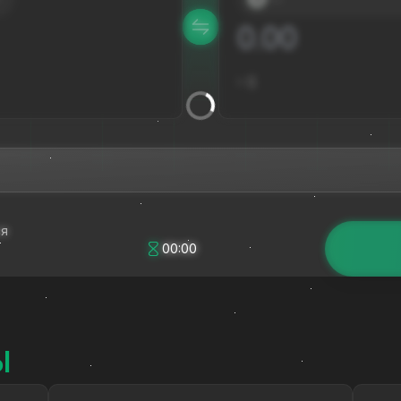
≈
$
ся
00:00
Ы