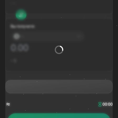
---
Вы получите:
---
≈
$
≈
00:00