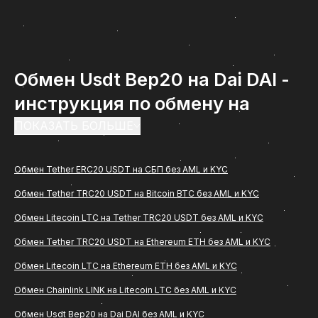
Обмен Usdt Bep20 на Dai DAI -
инструкция по обмену на
ComCash
ПОКАЗАТЬ БОЛЬШЕ
Обмен Usdt Bep20 на Dai DAI - востребованное
Обмен Tether ERC20 USDT на СБП без AML и KYC
направление среди пользователей, которым
Обмен Tether TRC20 USDT на Bitcoin BTC без AML и KYC
важно быстро и удобно перевести цифровые
активы в рубли с зачислением на банковскую
Обмен Litecoin LTC на Tether TRC20 USDT без AML и KYC
карту. Если вам нужна понятная инструкция, как
Обмен Tether TRC20 USDT на Ethereum ETH без AML и KYC
проходит обмен (Usdt Bep20) на Dai DAI через
Обмен Litecoin LTC на Ethereum ETH без AML и KYC
сервис ComCash, ниже вы найдете подробное
Обмен Chainlink LINK на Litecoin LTC без AML и KYC
описание всех этапов, особенностей
Обмен Usdt Bep20 на Dai DAI без AML и KYC
оформления заявки и основных рекомендаций по