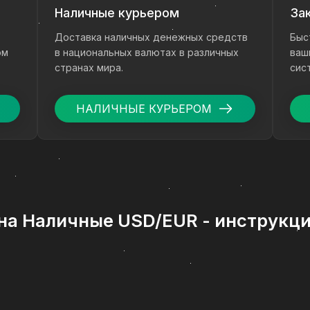
Наличные курьером
За
Доставка наличных денежных средств
Быс
ом
в национальных валютах в различных
ваш
странах мира.
сис
ден
НАЛИЧНЫЕ КУРЬЕРОМ
 на Наличные USD/EUR - инструкци
е USD/EUR - востребованное направление среди польз
ы в рубли с зачислением на банковскую карту. Если в