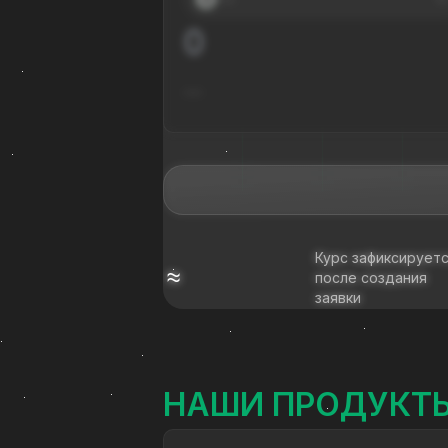
---
Курс зафиксирует
≈
после создания
заявки
НАШИ ПРОДУКТ