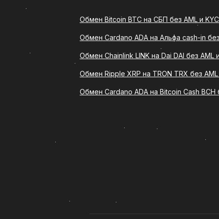
как проходит обмен (Chainlink L
всех этапов, особенностей оформ
Обмен Bitcoin BTC на СБП без AML и KYC
Обмен Cardano ADA на Альфа cash-in бе
Что такое обмен Chainlink
Обмен Chainlink LINK на Dai DAI без AML 
Обмен LINK на Наличные USD/EUR 
(Chainlink LINK) на указанный се
Обмен Ripple XRP на TRON TRX без AML
карту. Такой формат подходит те
Обмен Cardano ADA на Bitcoin Cash BCH
технических действий.
Сервис ComCash предлагает удоб
обмена. Благодаря этому обмен C
пользователей криптовалюты, так
Преимущества обмена LIN
Выбирая обмен Chainlink LINK на
преимуществ: