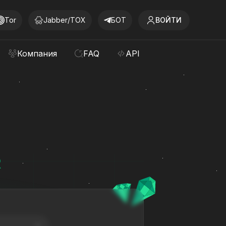
Tor
Jabber/TOX
БОТ
ВОЙТИ
Компания
FAQ
API
R