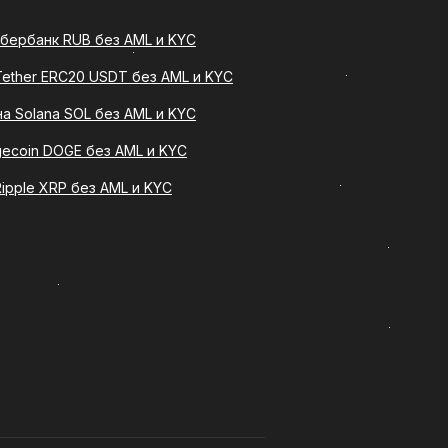
е вы найдете подробное описание
ти.
бербанк RUB без AML и KYC
 Tether ERC20 USDT без AML и KYC
на Solana SOL без AML и KYC
т определенное количество
ую сумму в рублях на банковскую
ecoin DOGE без AML и KYC
 средства без сложных
Ripple XRP без AML и KYC
ельную процедуру оформления
пным как для опытных
ие на несколько важных