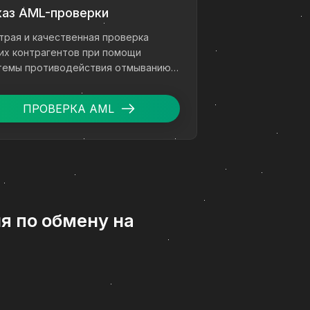
каз AML-проверки
трая и качественная проверка
их контрагентов при помощи
темы противодействия отмыванию
ег.
ПРОВЕРКА AML
я по обмену на
ователей, которым важно быстро и
ам нужна понятная инструкция,