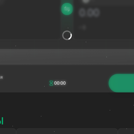
≈
$
ся
00:00
Ы