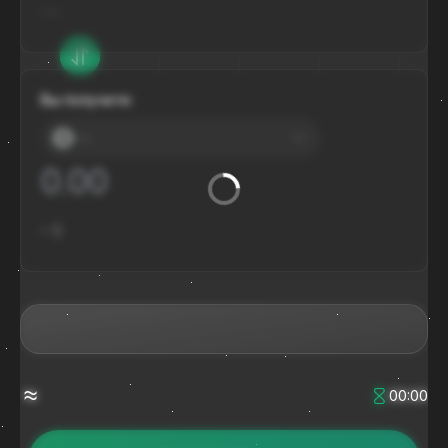
---
Вы получите:
---
≈
$
≈
00:00