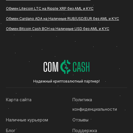
сервис ComCash, ниже вы найдете подробное
Обмен Litecoin LTC на Ripple XRP без AML и KYC
описание всех этапов, особенностей
оформления заявки и основных рекомендаций по
Обмен Cardano ADA на Наличные RUB/USD/EUR без AML и KYC
безопасности.
Обмен Bitcoin Cash BCH на Наличные USD без AML и KYC
Что такое обмен Ethereum ETH на
Наличные USD/EUR
Обмен ETH на Наличные USD/EUR - это
операция, при которой пользователь переводит
определенное количество (Ethereum ETH) на
Надежный криптовалютный партнер!
указанный сервисом криптовалютный адрес и
получает эквивалентную сумму в рублях на
Карта сайта
Политика
банковскую карту. Такой формат подходит тем,
конфиденциальности
кто хочет конвертировать криптовалюту в
фиатные средства без сложных технических
Наличные курьером
Отзывы
действий.
Блог
Поддержка