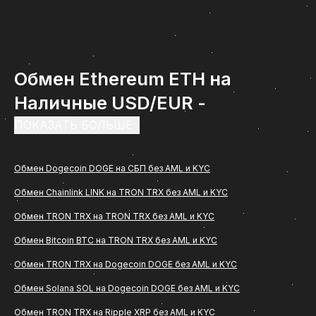
Обмен Ethereum ETH на
Наличные USD/EUR -
инструкция по обмену на
ПОКАЗАТЬ БОЛЬШЕ
ComCash
Обмен Dogecoin DOGE на СБП без AML и KYC
Обмен Ethereum ETH на Наличные USD/EUR -
Обмен Chainlink LINK на TRON TRX без AML и KYC
востребованное направление среди
Обмен TRON TRX на TRON TRX без AML и KYC
пользователей, которым важно быстро и удобно
перевести цифровые активы в рубли с
Обмен Bitcoin BTC на TRON TRX без AML и KYC
зачислением на банковскую карту. Если вам
Обмен TRON TRX на Dogecoin DOGE без AML и KYC
нужна понятная инструкция, как проходит обмен
Обмен Solana SOL на Dogecoin DOGE без AML и KYC
(Ethereum ETH) на Наличные USD/EUR через
Обмен TRON TRX на Ripple XRP без AML и KYC