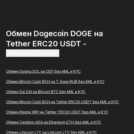
Обмен Dogecoin DOGE на
Tether ERC20 USDT -
инструкция по обмену на
ПОКАЗАТЬ БОЛЬШЕ
ComCash
Обмен Solana SOL на СБП без AML и KYC
Обмен Dogecoin DOGE на Tether ERC20 USDT -
Обмен Bitcoin Cash BCH на Т-Банк RUB без AML и KYC
востребованное направление среди
Обмен Dai DAI на Bitcoin BTC без AML и KYC
пользователей, которым важно быстро и удобно
перевести цифровые активы в рубли с
Обмен Bitcoin Cash BCH на Tether ERC20 USDT без AML и KYC
зачислением на банковскую карту. Если вам
Обмен Ripple XRP на Tether TRC20 USDT без AML и KYC
нужна понятная инструкция, как проходит обмен
Обмен Cardano ADA на Ethereum ETH без AML и KYC
(Dogecoin DOGE) на Tether ERC20 USDT через
Обмен Litecoin LTC на Litecoin LTC без AML и KYC