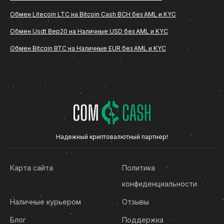
сервис ComCash, ниже вы найдете подробное
Обмен Litecoin LTC на Bitcoin Cash BCH без AML и KYC
описание всех этапов, особенностей
оформления заявки и основных рекомендаций по
Обмен Usdt Bep20 на Наличные USD без AML и KYC
безопасности.
Обмен Bitcoin BTC на Наличные EUR без AML и KYC
Что такое обмен Dogecoin DOGE на
Tether ERC20 USDT
Обмен DOGE на Tether ERC20 USDT - это
операция, при которой пользователь переводит
определенное количество (Dogecoin DOGE) на
Надежный криптовалютный партнер!
указанный сервисом криптовалютный адрес и
получает эквивалентную сумму в рублях на
Карта сайта
Политика
банковскую карту. Такой формат подходит тем,
конфиденциальности
кто хочет конвертировать криптовалюту в
фиатные средства без сложных технических
Наличные курьером
Отзывы
действий.
Блог
Поддержка