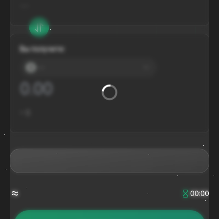
---
Вы получите:
---
≈
$
≈
00:00